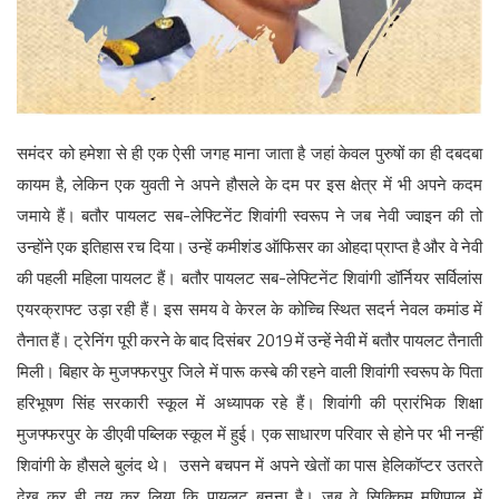
English
समंदर को हमेशा से ही एक ऐसी जगह माना जाता है जहां केवल पुरुषों का ही दबदबा
कायम है, लेकिन एक युवती ने अपने हौसले के दम पर इस क्षेत्र में भी अपने कदम
जमाये हैं। बतौर पायलट सब-लेफ्टिनेंट शिवांगी स्‍वरूप ने जब नेवी ज्वाइन की तो
उन्होंने एक इतिहास रच दिया। उन्हें कमीशंड ऑफिसर का ओहदा प्राप्त है और वे नेवी
की पहली महिला पायलट हैं। बतौर पायलट सब-लेफ्टिनेंट शिवांगी डॉर्नियर सर्विलांस
एयरक्राफ्ट उड़ा रही हैं। इस समय वे केरल के कोच्चि स्थित सदर्न नेवल कमांड में
तैनात हैं। ट्रेनिंग पूरी करने के बाद दिसंबर 2019 में उन्हें नेवी में बतौर पायलट तैनाती
मिली। बिहार के मुजफ्फरपुर जिले में पारू कस्बे की रहने वाली शिवांगी स्वरूप के पिता
हरिभूषण सिंह सरकारी स्कूल में अध्यापक रहे हैं। शिवांगी की प्रारंभिक शिक्षा
मुजफ्फरपुर के डीएवी पब्लिक स्कूल में हुई। एक साधारण परिवार से होने पर भी नन्हीं
शिवांगी के हौसले बुलंद थे। उसने बचपन में अपने खेतों का पास हेलिकॉप्टर उतरते
देख कर ही तय कर लिया कि पायलट बनना है। जब वे सिक्किम मणिपाल में